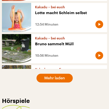
Kakadu – bei euch
Lotte macht Schleim selbst
12:54 Minuten
Kakadu – bei euch
Bruno sammelt Müll
10:56 Minuten
Kakadu – eure Fragen:
Ist faul sein auch gut oder nur
Mehr laden
schlecht?
26:00 Minuten
Hörspiele
Kakadu – bei euch