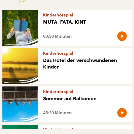
Samson hat eine Leihoma
Kinderhörspiel
13:12 Minuten
MUTA, FATA, KINT
Kakadu – eure Fragen:
63:36 Minuten
Können Tiere lügen?
Kinderhörspiel
27:34 Minuten
Das Hotel der verschwundenen
Kinder
Kakadu – bei euch
Fritz schreibt für die Schulzeitung
Kinderhörspiel
12:57 Minuten
Sommer auf Balkonien
Kakadu – eure Fragen:
45:20 Minuten
Wo wohnen Wildbienen?
Kinderhörspiel
24:42 Minuten