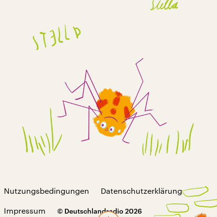
Einschlafen?
23:43 Minuten
Kakadu – bei euch
Emily liebt K-Pop
11:56 Minuten
Kakadu – eure Frage:
Sind Faultiere wirklich faul?
25:26 Minuten
Kakadu – bei euch
Celina repariert Fahrräder
Nutzungsbedingungen
Datenschutzerklärung
10:37 Minuten
Impressum
© Deutschlandradio 2026