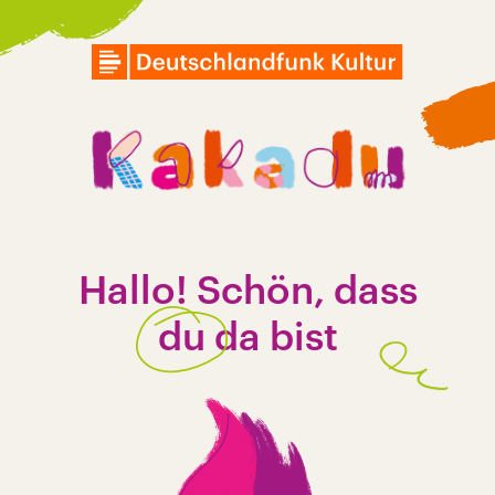
Hallo!
Schön
,
dass
du
da
bist