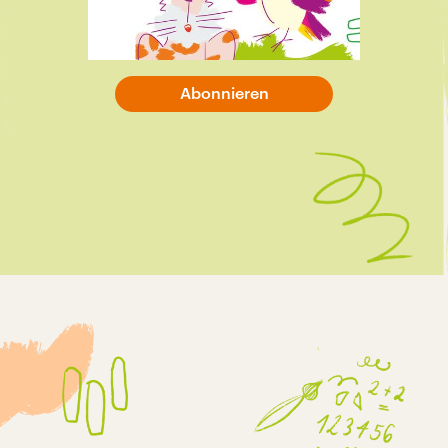
Kakadu – bei euch
Carl spielt Akkordeon
12:50 Minuten
Abonnieren
Kakadu – eure Fragen:
Wer hat eigentlich das Klo
erfunden?
25:36 Minuten
Kakadu – bei euch
Piet spricht Plattdeutsch
12:53 Minuten
Kakadu – eure Fragen:
Helfen Kuscheltiere beim