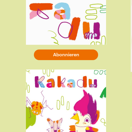
12:34 Minuten
Kakadu – eure Fragen:
Warum zählen Menschen Vögel?
26:14 Minuten
Abonnieren
Kakadu – bei euch
Greta ist Klassensprecherin
12:55 Minuten
Kakadu – eure Fragen:
Ist Kochen eigentlich schwer?
23:22 Minuten