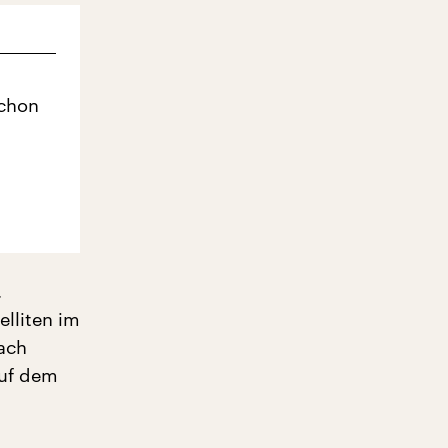
schon
,
elliten im
ach
auf dem