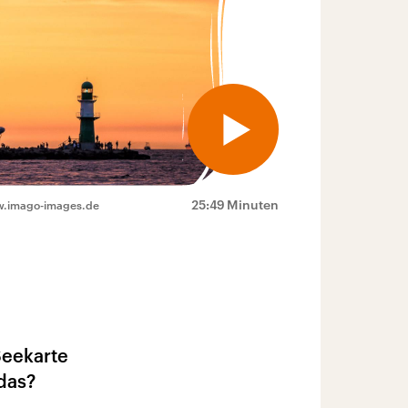
25:49 Minuten
ww.imago-images.de
Seekarte
das?