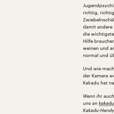
Jugendpsychiat
richtig, richti
Zwiebelnschäle
damit andere 
die wichtigste
Hilfe brauch
weinen und and
normal und ü
Und wie mache
der Kamera w
Kakadu hat na
Wenn ihr auch 
uns an
kakadu
Kakadu-Handy: