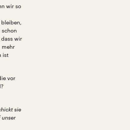
nn wir so
 bleiben,
r schon
 dass wir
n mehr
 ist
ie vor
l?
hickt sie
 unser