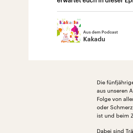
erwartet euch in dieser Ep
Aus dem Podcast
Kakadu
Die fünfjähri
aus unseren A
Folge von all
oder Schmerz,
ist und beim 
Dabei sind Tr