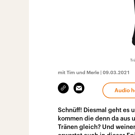
Tr
mit Tim und Merle
|
09.03.2021
Link
Email
Audio h
kopieren/teilen
Schnüff! Diesmal geht es
kommen die denn da aus un
Tränen gleich? Und weine