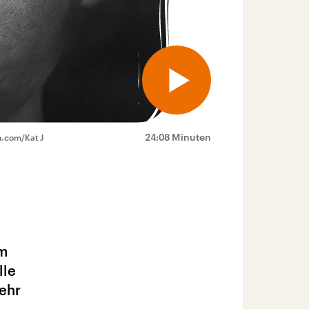
24:08 Minuten
h.com/Kat J
um
lle
ehr