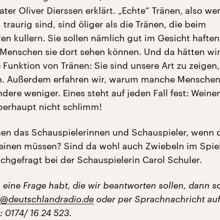
er Oliver Dierssen erklärt. „Echte“ Tränen, also we
g traurig sind, sind öliger als die Tränen, die beim
n kullern. Sie sollen nämlich gut im Gesicht haften
Menschen sie dort sehen können. Und da hätten wi
 Funktion von Tränen: Sie sind unsere Art zu zeigen,
en. Außerdem erfahren wir, warum manche Mensche
ere weniger. Eines steht auf jeden Fall fest: Weinen
berhaupt nicht schlimm!
n das Schauspielerinnen und Schauspieler, wenn d
einen müssen? Sind da wohl auch Zwiebeln im Spie
chgefragt bei der Schauspielerin Carol Schuler.
eine Frage habt, die wir beantworten sollen, dann sc
@deutschlandradio.de
oder per Sprachnachricht auf
 0174/ 16 24 523.