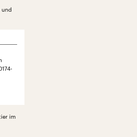
n und
m
0174-
ier im