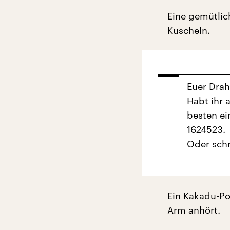
Eine gemütlic
Kuscheln.
Euer Dra
Habt ihr 
besten ei
1624523.
Oder schr
Ein Kakadu-Po
Arm anhört.