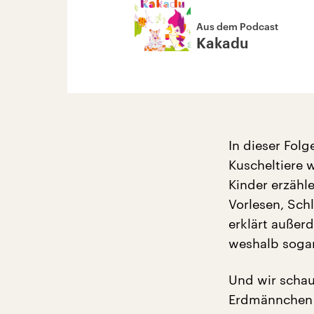
Aus dem Podcast
Kakadu
In dieser Fol
Kuscheltiere 
Kinder erzähle
Vorlesen, Sch
erklärt außer
weshalb soga
Und wir schau
Erdmännchen e