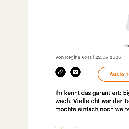
Kl
Von Regina Voss
|
22.05.2026
Link
Email
Audio h
kopieren/teilen
Ihr kennt das garantiert: E
wach. Vielleicht war der T
möchte einfach noch weite