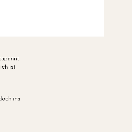
gespannt
ich ist
d
doch ins