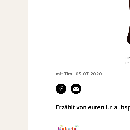
Ei
pi
mit Tim
|
05.07.2020
Link
Email
kopieren/teilen
Erzählt von euren Urlaubs