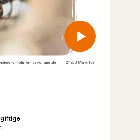
24:53 Minuten
meistens mehr Angst vor uns als
giftige
r,