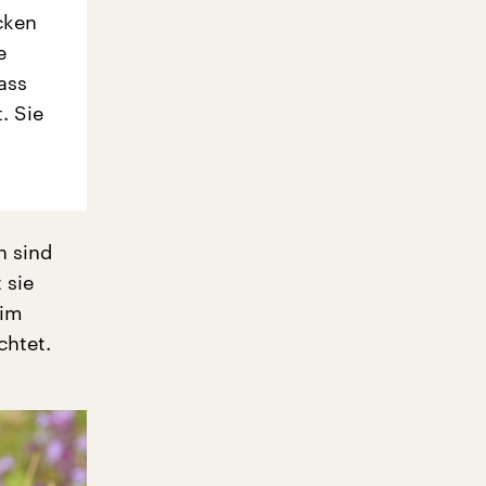
cken
e
ass
. Sie
n sind
 sie
 im
chtet.