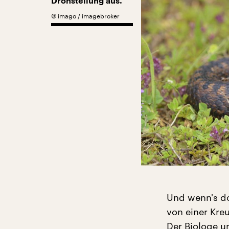
Drohstellung aus.
©
imago / imagebroker
Und wenn's doc
von einer Kre
Der Biologe u