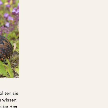
llten sie
u wissen!
iter des