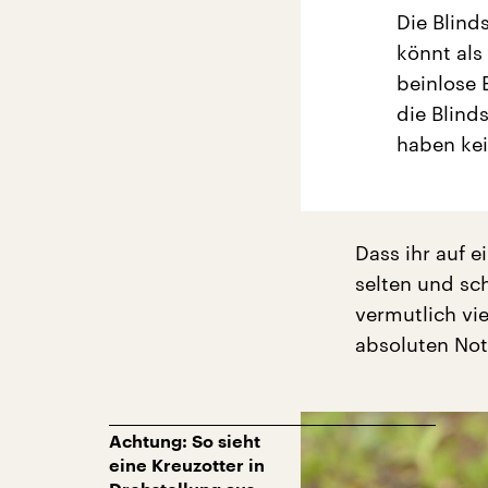
Die Blind
könnt als
beinlose 
die Blind
haben kei
Dass ihr auf e
selten und sch
vermutlich vi
absoluten Not
Achtung: So sieht
eine Kreuzotter in