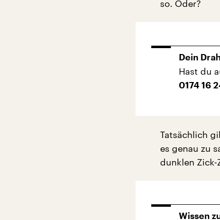
so. Oder?
Dein Dra
Hast du a
0174 16 
Tatsächlich g
es genau zu s
dunklen Zick-
Wissen z