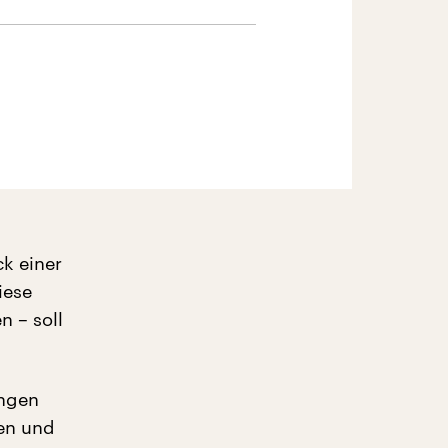
k einer
iese
 – soll
angen
ien und