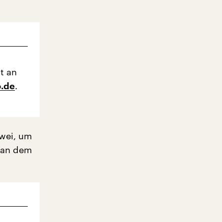
t an
.
.de
zwei, um
n an dem