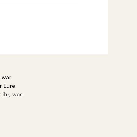
s war
r Eure
 ihr, was