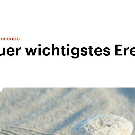
hresende
er wichtigstes Er