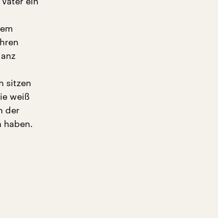
 Vater ein
n
nem
ahren
ganz
h sitzen
ie weiß
n der
n haben.