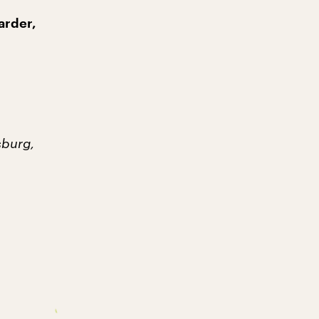
arder,
sburg,