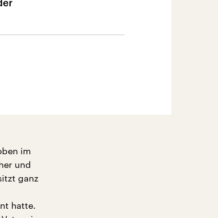
der
 oben im
cher und
sitzt ganz
nt hatte.