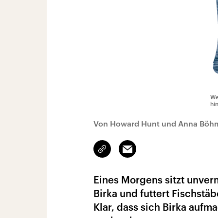
We
hi
Von Howard Hunt und Anna Böh
Link
Email
kopieren/teilen
Eines Morgens sitzt unverm
Birka und futtert Fischstä
Klar, dass sich Birka aufm