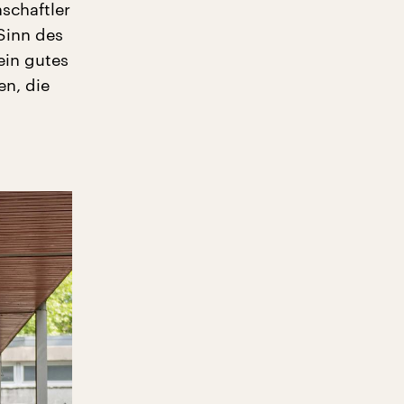
nschaftler
Sinn des
ein gutes
en, die