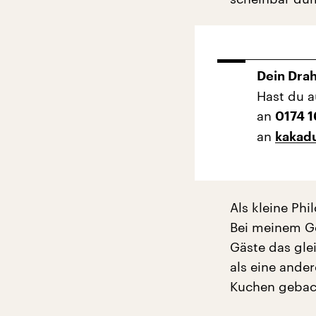
Dein Dra
Hast du a
an
0174 
an
kakad
Als kleine Ph
Bei meinem Ge
Gäste das gl
als eine ander
Kuchen geback