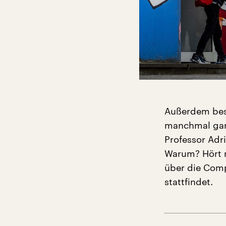
Außerdem besc
manchmal ganz
Professor Adr
Warum? Hört r
über die Com
stattfindet.