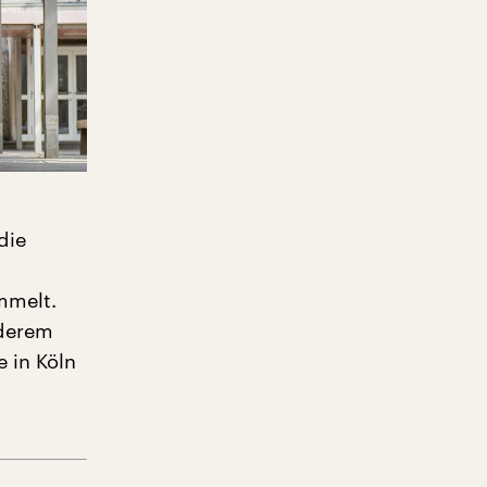
die
mmelt.
nderem
 in Köln