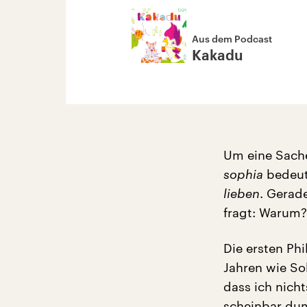
Aus dem Podcast
Kakadu
Um eine Sache 
sophia
bedeut
lieben
. Gerade
fragt: Warum?
Die ersten Ph
Jahren wie Sok
dass ich nicht
scheinbar du