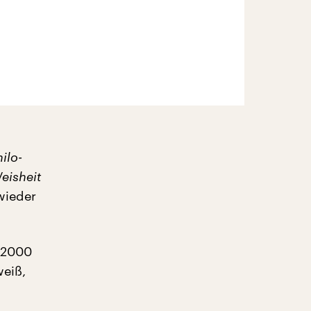
ilo-
eisheit
 wieder
r 2000
weiß,