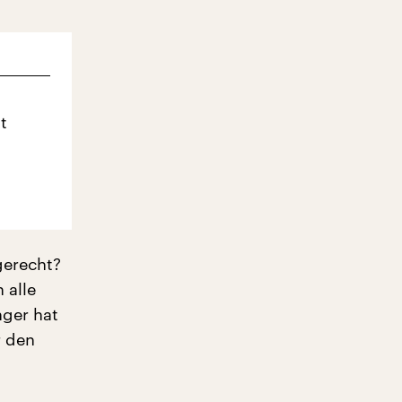
t
gerecht?
 alle
ger hat
r den