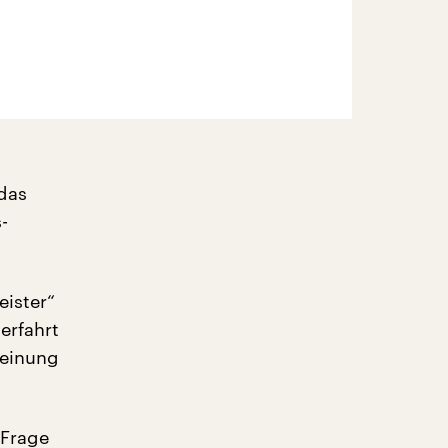
das
-
eister“
erfahrt
Meinung
 Frage