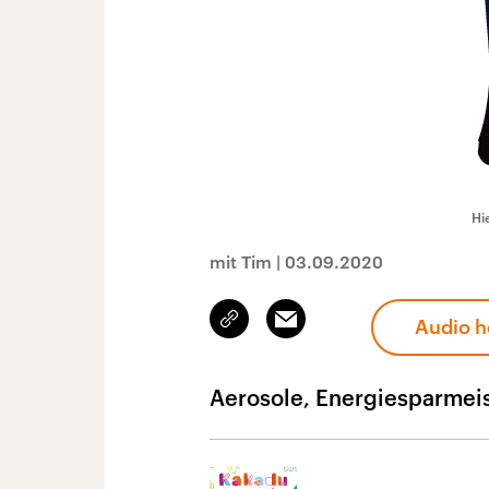
Hi
mit Tim
|
03.09.2020
Link
Email
Audio h
kopieren/teilen
Aerosole, Energiesparmei