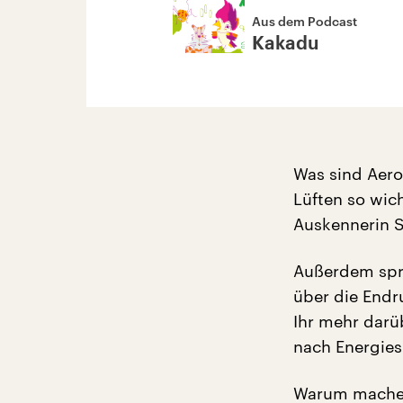
Aus dem Podcast
Kakadu
Was sind Aer
Lüften so wic
Auskennerin S
Außerdem spri
über die Endr
Ihr mehr darü
nach Energies
Warum machen