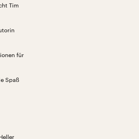
icht Tim
utorin
ionen für
ie Spaß
Heller