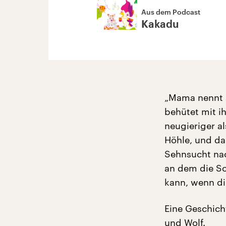
Aus dem Podcast
Kakadu
„Mama nennt s
behütet mit i
neugieriger al
Höhle, und da
Sehnsucht na
an dem die So
kann, wenn die
Eine Geschic
und Wolf.