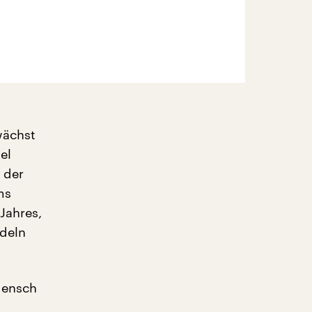
wächst
el
 der
ms
Jahres,
ndeln
Mensch