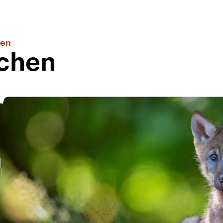
ten
chen