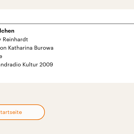
dchen
y Reinhardt
von Katharina Burowa
e
ndradio Kultur 2009
tartseite