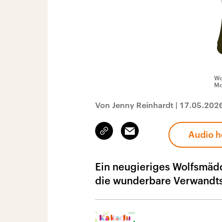
Wo
Mc
Von Jenny Reinhardt
|
17.05.202
Link
Email
Audio h
kopieren/teilen
Ein neugieriges Wolfsmäd
die wunderbare Verwandts