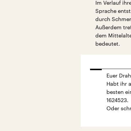
Im Verlauf ihr
Sprache entst
durch Schmerz
Außerdem tref
dem Mittelalte
bedeutet.
Euer Dra
Habt ihr 
besten ei
1624523.
Oder schr