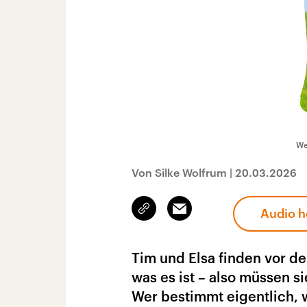
We
Von Silke Wolfrum
|
20.03.2026
Link
Email
Audio h
kopieren/teilen
Tim und Elsa finden vor d
was es ist – also müssen 
Wer bestimmt eigentlich, 