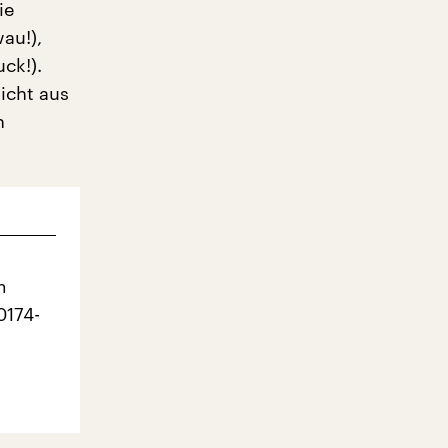
ie
au!),
ck!).
icht aus
h
m
0174-