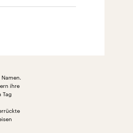
n Namen.
ern ihre
n Tag
errückte
eisen