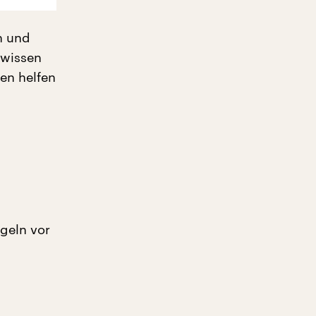
n und
 wissen
hen helfen
geln vor