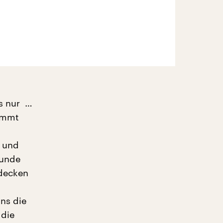
es nur …
kommt
a und
tunde
tdecken
ns die
 die