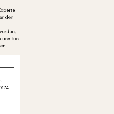
Experte
er den
werden,
n uns tun
len.
m
0174-