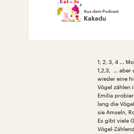
Aus dem Podcast
Kakadu
1, 2, 3, 4 ...
1,2,3, … aber 
wieder eine hi
Vögel zählen i
Emilia probie
lang die Vöge
sie Amseln, R
Es gibt viele
Vögel-Zählende