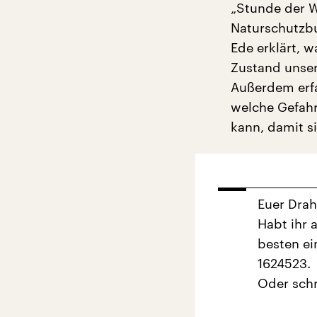
„Stunde der W
Naturschutzb
Ede erklärt, 
Zustand unser
Außerdem erfa
welche Gefahr
kann, damit s
Euer Dra
Habt ihr 
besten ei
1624523.
Oder schr