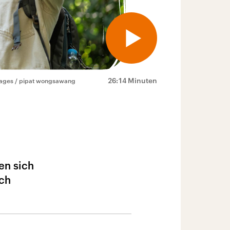
26:14 Minuten
ages / pipat wongsawang
en sich
ich