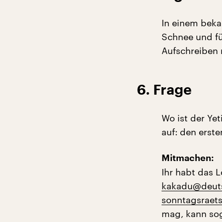
In einem beka
Schnee und fü
Aufschreiben 
6. Frage
Wo ist der Ye
auf: den erst
Mitmachen:
Ihr habt das 
kakadu@deuts
sonntagsraet
mag, kann sog