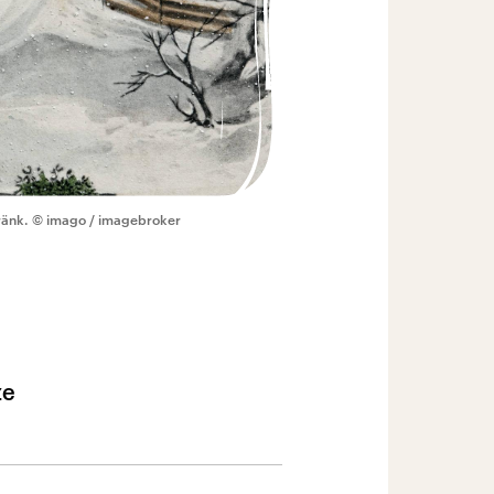
ränk.
© imago / imagebroker
ze