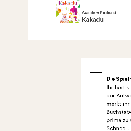
Aus dem Podcast
Kakadu
Die Spiel
Ihr hört 
der Antwo
merkt ihr
Buchstabe
prima zu
Schnee“.