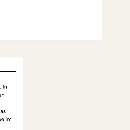
 In
en
das
ee im