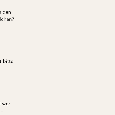
h den
dchen?
 bitte
d wer
 –