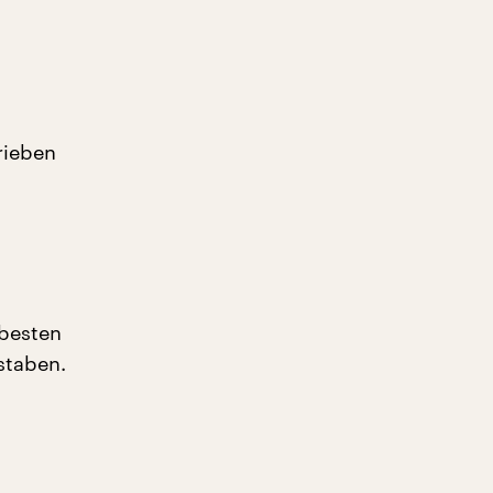
rieben
besten
hstaben.