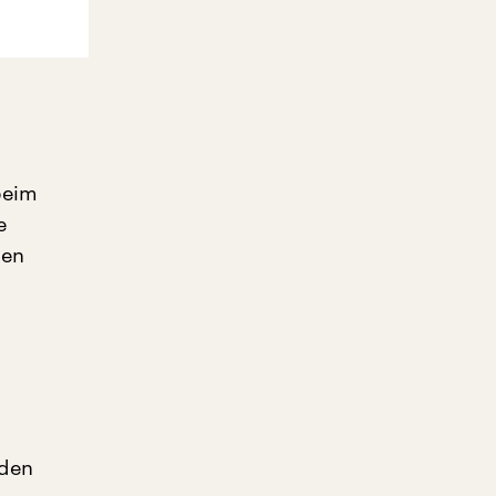
beim
e
ben
 den