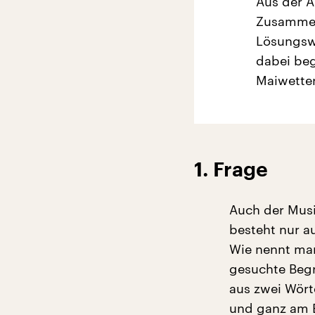
Aus der A
Zusammen
Lösungsw
dabei be
Maiwetter
1. Frage
Auch der Musi
besteht nur a
Wie nennt man
gesuchte Begri
aus zwei Wört
und ganz am 