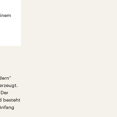
einem
dern“
erzeugt.
 Der
nd besteht
Anfang