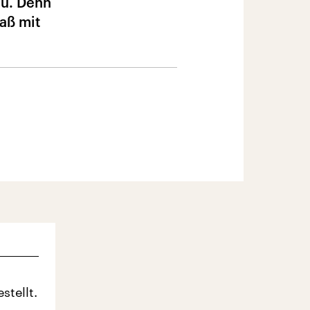
du. Denn
aß mit
stellt.