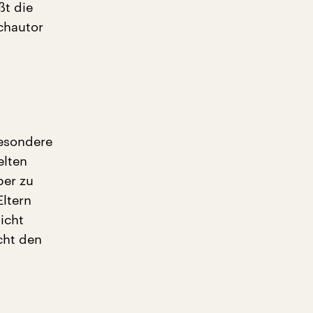
ßt die
chautor
esondere
elten
ber zu
Eltern
icht
cht den