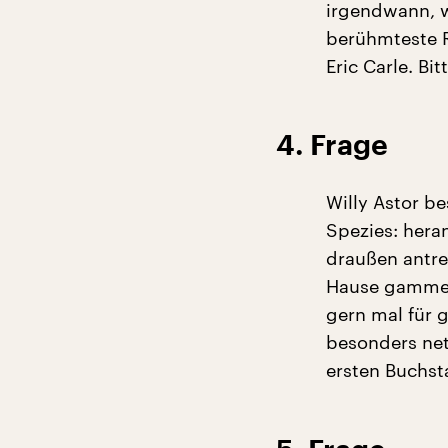
irgendwann, w
berühmteste R
Eric Carle. Bi
4. Frage
Willy Astor 
Spezies: hera
draußen antre
Hause gammeln
gern mal für 
besonders net
ersten Buchst