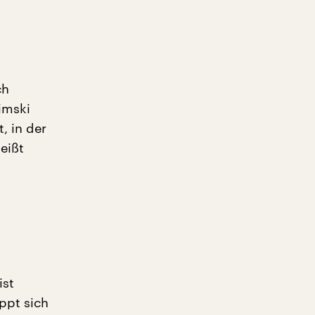
ch
imski
, in der
eißt
ist
ppt sich