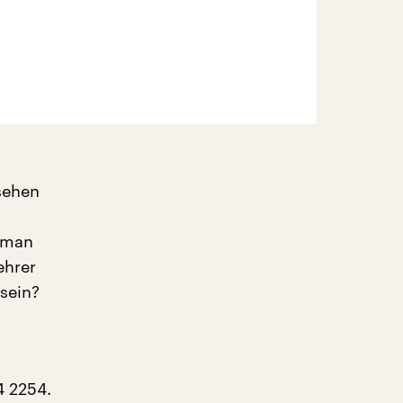
sehen
 man
ehrer
sein?
4 2254.