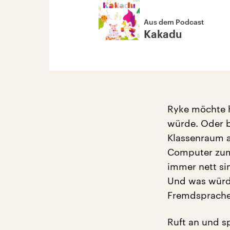
Aus dem Podcast
Kakadu
Ryke möchte h
würde. Oder be
Klassenraum 
Computer zum 
immer nett si
Und was würde
Fremdsprach
Ruft an und s