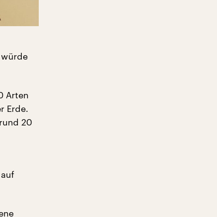
r würde
0 Arten
r Erde.
 rund 20
 auf
ene