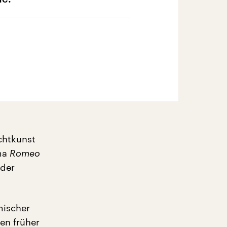
chtkunst
ama
Romeo
oder
mischer
en früher