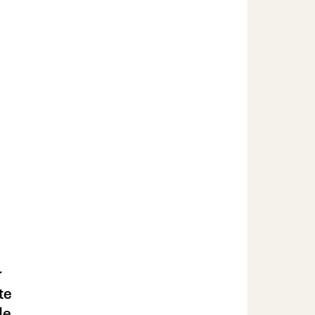
r
te
de.