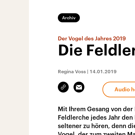
Archiv
Der Vogel des Jahres 2019
Die Feldle
Regina Voss
|
14.01.2019
Link
Email
Audio h
kopieren/teilen
Mit Ihrem Gesang von der
Feldlerche jedes Jahr den 
seltener zu hören, denn die
Vogel, der zum zweiten M