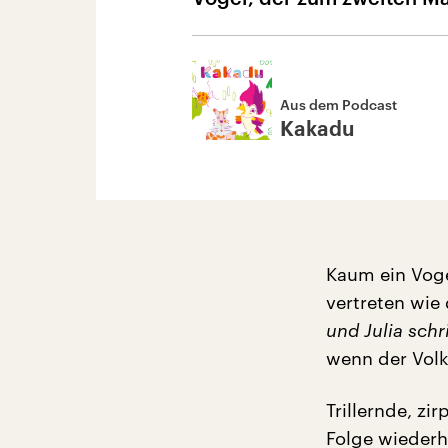
Aus dem Podcast
Kakadu
Kaum ein Voge
vertreten wie
und Julia schr
wenn der Volk
Trillernde, z
Folge wiederh