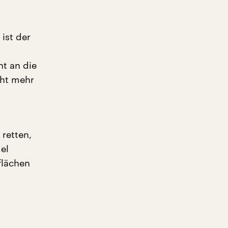
ist der
ht an die
cht mehr
retten,
el
flächen