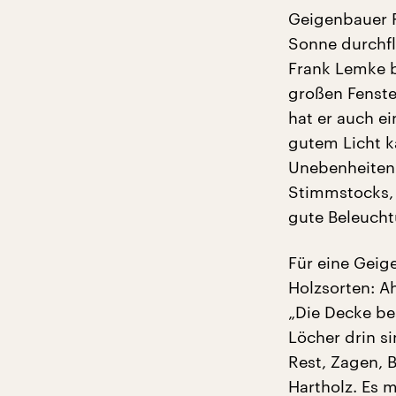
Geigenbauer F
Sonne durchfl
Frank Lemke b
großen Fenste
hat er auch e
gutem Licht k
Unebenheiten 
Stimmstocks, 
gute Beleucht
Für eine Geig
Holzsorten: A
„Die Decke be
Löcher drin si
Rest, Zagen, 
Hartholz. Es m