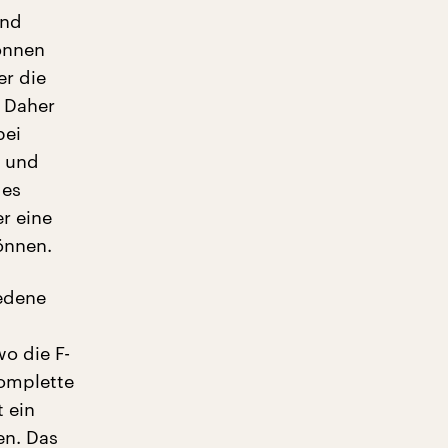
und
können
er die
. Daher
bei
n und
des
r eine
önnen.
iedene
o die F-
komplette
 ein
en. Das