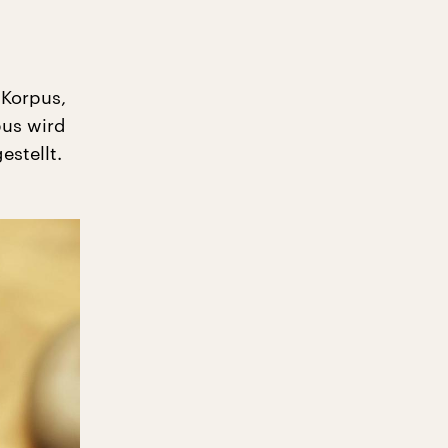
 Korpus,
pus wird
stellt.