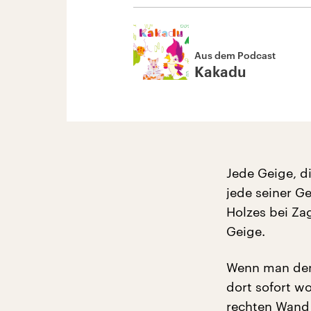
Aus dem Podcast
Kakadu
Jede Geige, di
jede seiner Ge
Holzes bei Za
Geige.
Wenn man den 
dort sofort w
rechten Wand 