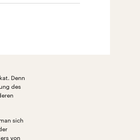
ikat. Denn
rung des
deren
 man sich
der
iers von